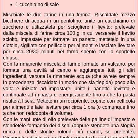
1 cucchiaino di sale
Mischiate le due farine in una terrina. Riscaldate mezzo
bicchiere di acqua in un pentolino, unite un cucchiaino di
zucchero e utilizzatela per sciogliere il lievito; prelevate
dalla miscela di farine circa 100 g in cui verserete il lievito
sciolto, impastate per formare un panetto, mettetelo in una
ciotola, sigillate con pellicola per alimenti e lasciate lievitare
per circa 20/30 minuti nel forno spento con lo sportello
chiuso.
Con la rimanente miscela di farine formate un vulcano, poi
formate una cavità al centro e aggiungete tutti gli altri
ingredienti, versate la rimanente acqua (che avrete sempre
in precedenza riscaldato in modo che sia tiepida) poco alla
volta e iniziate ad impastare, unite il panetto lievitato e
continuate ad impastare energicamente fino a che la pasta
risulterà liscia. Mettete in un recipiente, coprite con pellicola
per alimenti e fate lievitare per circa 1 ora (o comunque fino
a che non raddoppia di volume).
Con le mani unte di olio prelevate delle palline di impasto e
stendetele formando dei dischi (oppure stendete una sfoglia
unica o delle sfoglie rotondi più grandi, se preferite).
Disponete i dischi su una teglia coperta da carta forno e fate