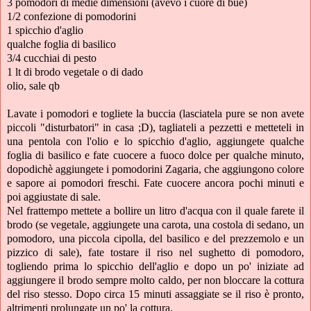
3 pomodori di medie dimensioni (avevo i cuore di bue)
1/2 confezione di pomodorini
1 spicchio d'aglio
qualche foglia di basilico
3/4 cucchiai di pesto
1 lt di brodo vegetale o di dado
olio, sale qb
Lavate i pomodori e togliete la buccia (lasciatela pure se non avete
piccoli "disturbatori" in casa ;D), tagliateli a pezzetti e metteteli in
una pentola con l'olio e lo spicchio d'aglio, aggiungete qualche
foglia di basilico e fate cuocere a fuoco dolce per qualche minuto,
dopodichè aggiungete i pomodorini Zagaria, che aggiungono colore
e sapore ai pomodori freschi. Fate cuocere ancora pochi minuti e
poi aggiustate di sale.
Nel frattempo mettete a bollire un litro d'acqua con il quale farete il
brodo (se vegetale, aggiungete una carota, una costola di sedano, un
pomodoro, una piccola cipolla, del basilico e del prezzemolo e un
pizzico di sale), fate tostare il riso nel sughetto di pomodoro,
togliendo prima lo spicchio dell'aglio e dopo un po' iniziate ad
aggiungere il brodo sempre molto caldo, per non bloccare la cottura
del riso stesso. Dopo circa 15 minuti assaggiate se il riso è pronto,
altrimenti prolungate un po' la cottura.