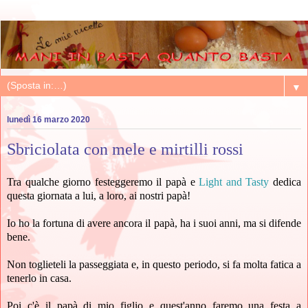
▼
lunedì 16 marzo 2020
Sbriciolata con mele e mirtilli rossi
Tra qualche giorno festeggeremo il papà e
Light and Tasty
dedica
questa giornata a lui, a loro, ai nostri papà!
Io ho la fortuna di avere ancora il papà, ha i suoi anni, ma si difende
bene.
Non toglieteli la passeggiata e, in questo periodo, si fa molta fatica a
tenerlo in casa.
Poi c'è il papà di mio figlio e quest'anno faremo una festa a