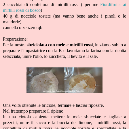
2 cucchiai di confettura di mirtilli rossi ( per me
Fiordifrutta ai
mirtilli rossi di bosco
)
40 g di nocciole tostate (ma vanno bene anche i pinoli o le
mandorle)
cannella o zenzero qb
Preparazione:
Per la nostra
sbriciolata con mele e mirtilli rossi
, iniziamo subito a
preparare l'impastatrice con la K e lavoriamo la farina con la ricotta
setacciata, unire l'olio, lo zucchero, il lievito e il sale.
Una volta ottenute le briciole, fermare e lasciar riposare.
Nel frattempo preparare il ripieno.
In una ciotola capiente mettere le mele sbucciate e tagliate a
pezzetti, unire il succo e la buccia del limone, i mirtilli rossi, la
confettura di mirtilli rossi, le nocciole tostate e spezzettate e la